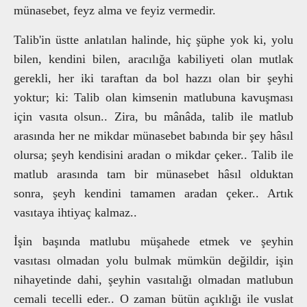
münasebet, feyz alma ve feyiz vermedir.
Talib'in üstte anlatılan halinde, hiç şüphe yok ki, yolu
bilen, kendini bilen, aracılığa kabiliyeti olan mutlak
gerekli, her iki taraftan da bol hazzı olan bir şeyhi
yoktur; ki: Talib olan kimsenin matlubuna kavuşması
için vasıta olsun.. Zira, bu mânâda, talib ile matlub
arasında her ne mikdar münasebet babında bir şey hâsıl
olursa; şeyh kendisini aradan o mikdar çeker.. Talib ile
matlub arasında tam bir münasebet hâsıl olduktan
sonra, şeyh kendini tamamen aradan çeker.. Artık
vasıtaya ihtiyaç kalmaz..
İşin başında matlubu müşahede etmek ve şeyhin
vasıtası olmadan yolu bulmak mümkün değildir, işin
nihayetinde dahi, şeyhin vasıtalığı olmadan matlubun
cemali tecelli eder.. O zaman bütün açıklığı ile vuslat