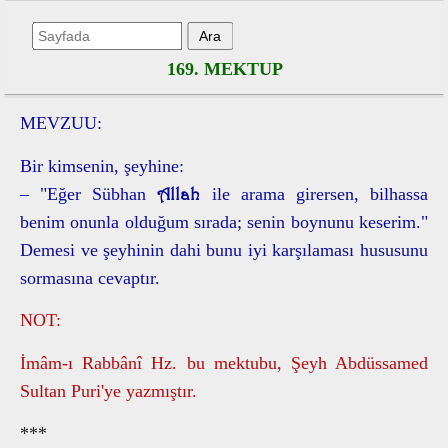
169. MEKTUP
MEVZUU:
Bir kimsenin, şeyhine:
Allah
– "Eğer Sübhan
ile arama girersen, bilhassa
benim onunla olduğum sırada; senin boynunu keserim."
Demesi ve şeyhinin dahi bunu iyi karşılaması hususunu
sormasına cevaptır.
NOT:
İmâm-ı Rabbânî Hz. bu mektubu, Şeyh Abdüssamed
Sultan Puri'ye yazmıştır.
***