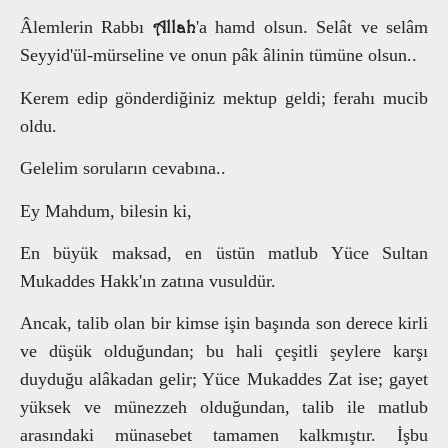
Allah
Âlemlerin Rabbı
'a hamd olsun. Selât ve selâm
Seyyid'ül-mürseline ve onun pâk âlinin tümüne olsun..
Kerem edip gönderdiğiniz mektup geldi; ferahı mucib
oldu.
Gelelim soruların cevabına..
Ey Mahdum, bilesin ki,
En büyük maksad, en üstün matlub Yüce Sultan
Mukaddes Hakk'ın zatına vusuldür.
Ancak, talib olan bir kimse işin başında son derece kirli
ve düşük olduğundan; bu hali çeşitli şeylere karşı
duyduğu alâkadan gelir; Yüce Mukaddes Zat ise; gayet
yüksek ve münezzeh olduğundan, talib ile matlub
arasındaki münasebet tamamen kalkmıştır. İşbu